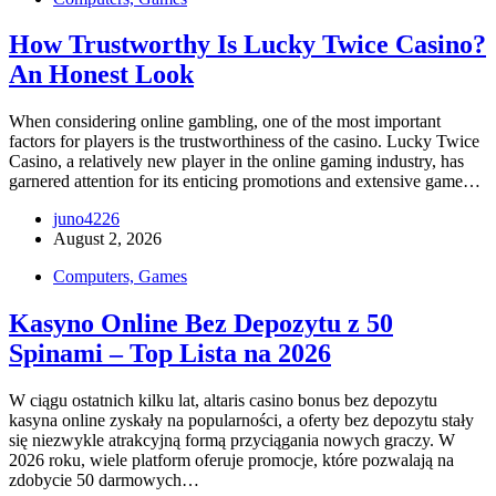
How Trustworthy Is Lucky Twice Casino?
An Honest Look
When considering online gambling, one of the most important
factors for players is the trustworthiness of the casino. Lucky Twice
Casino, a relatively new player in the online gaming industry, has
garnered attention for its enticing promotions and extensive game…
juno4226
August 2, 2026
Computers, Games
Kasyno Online Bez Depozytu z 50
Spinami – Top Lista na 2026
W ciągu ostatnich kilku lat, altaris casino bonus bez depozytu
kasyna online zyskały na popularności, a oferty bez depozytu stały
się niezwykle atrakcyjną formą przyciągania nowych graczy. W
2026 roku, wiele platform oferuje promocje, które pozwalają na
zdobycie 50 darmowych…