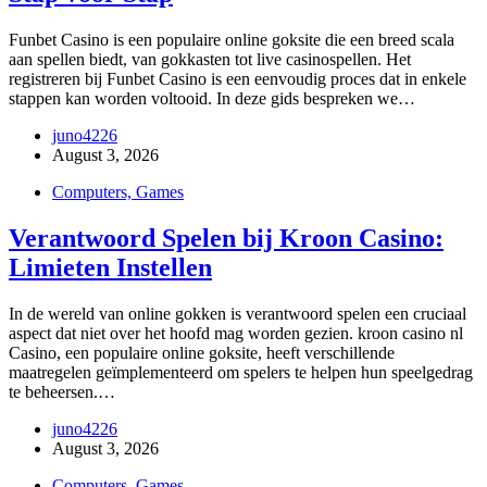
Funbet Casino is een populaire online goksite die een breed scala
aan spellen biedt, van gokkasten tot live casinospellen. Het
registreren bij Funbet Casino is een eenvoudig proces dat in enkele
stappen kan worden voltooid. In deze gids bespreken we…
juno4226
August 3, 2026
Computers, Games
Verantwoord Spelen bij Kroon Casino:
Limieten Instellen
In de wereld van online gokken is verantwoord spelen een cruciaal
aspect dat niet over het hoofd mag worden gezien. kroon casino nl
Casino, een populaire online goksite, heeft verschillende
maatregelen geïmplementeerd om spelers te helpen hun speelgedrag
te beheersen.…
juno4226
August 3, 2026
Computers, Games