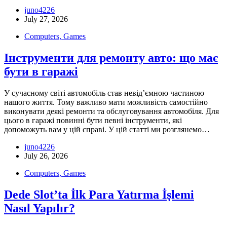
juno4226
July 27, 2026
Computers, Games
Інструменти для ремонту авто: що має
бути в гаражі
У сучасному світі автомобіль став невід’ємною частиною
нашого життя. Тому важливо мати можливість самостійно
виконувати деякі ремонти та обслуговування автомобіля. Для
цього в гаражі повинні бути певні інструменти, які
допоможуть вам у цій справі. У цій статті ми розглянемо…
juno4226
July 26, 2026
Computers, Games
Dede Slot’ta İlk Para Yatırma İşlemi
Nasıl Yapılır?